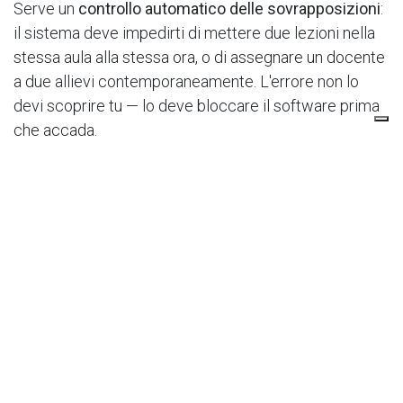
Serve un
controllo automatico delle sovrapposizioni
:
il sistema deve impedirti di mettere due lezioni nella
stessa aula alla stessa ora, o di assegnare un docente
a due allievi contemporaneamente. L'errore non lo
devi scoprire tu — lo deve bloccare il software prima
che accada.
Serve la
gestione delle presenze
legata alla lezione:
chi c'era, chi mancava, chi ha diritto al recupero. Una
volta che la presenza è registrata, il conteggio delle
lezioni residue e dei recuperi si aggiorna da solo.
Serve la
gestione della retta ricorrente
collegata
all'anagrafica dell'allievo: l'abbonamento mensile, lo
sconto famiglia, la sospensione, il sollecito
automatico a chi è indietro. Tutto nello stesso posto in
cui c'è la sua scheda, il suo orario e le sue presenze.